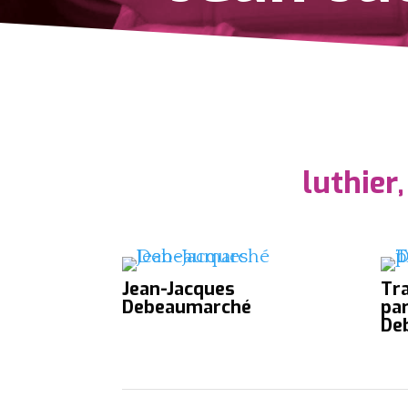
luthier
Jean-Jacques
Tra
Debeaumarché
pa
De