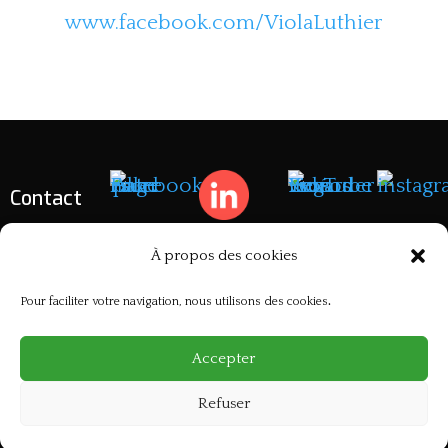
www.facebook.com/ViolaLuthier
Contact
À propos des cookies
Mentions légales
Pour faciliter votre navigation, nous utilisons des cookies
.
site créé par
MuseDuNet
Accepter
Refuser