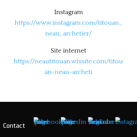
Instagram
https://www.instagram.com/titouan_
neau_archetier/
Site internet
https://neautitouan.wixsite.com/titou
an-neau-archeti
Contact