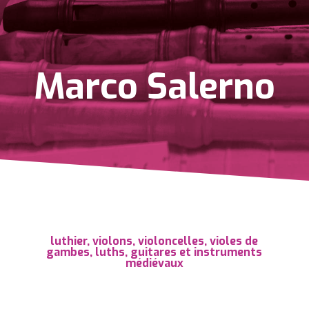
Marco Salerno
luthier, violons, violoncelles, violes de
gambes, luths, guitares et instruments
médiévaux