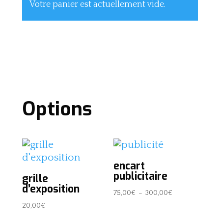
Votre panier est actuellement vide.
Retour à la boutique
Options
encart
publicitaire
grille
d’exposition
Plage
75,00
€
–
300,00
€
de
20,00
€
prix :